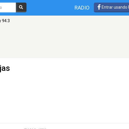
RADIO
Entrar usando
y 94.3
jas