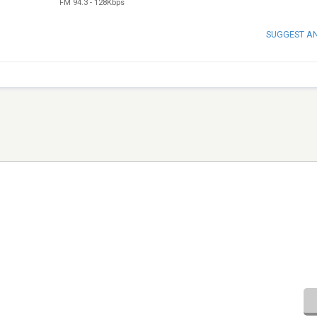
FM 94.3
-
128Kbps
SUGGEST A