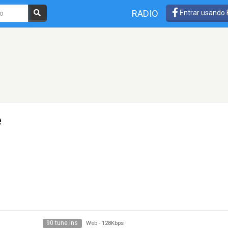
RADIO
Entrar usando
e
90 tune ins
Web
-
128Kbps