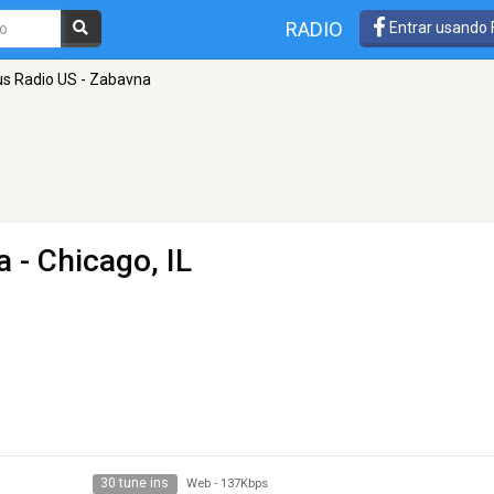
RADIO
Entrar usando
us Radio US - Zabavna
a
- Chicago, IL
30 tune ins
Web
-
137Kbps