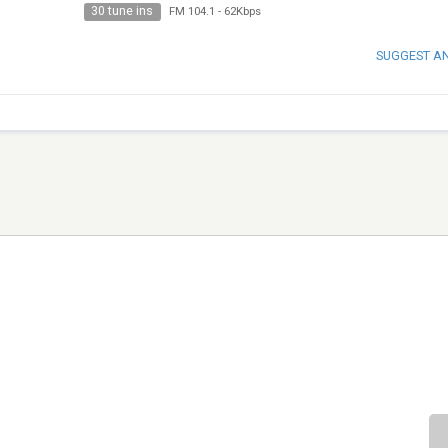
30 tune ins
FM 104.1
-
62Kbps
SUGGEST A