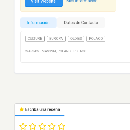
Visit Website
Más información
Información
Datos de Contacto
CULTURE
EUROPA
OLDIES
POLACO
WARSAW
·
MASOVIA
,
POLAND
·
POLACO
Escriba una reseña