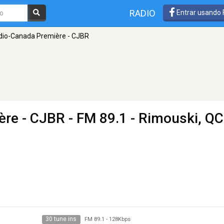
RADIO
Entrar usando
adio-Canada Première - CJBR
ère - CJBR
- FM 89.1 - Rimouski, QC
30 tune ins
FM 89.1
-
128Kbps