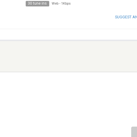
30 tune ins
Web
-
1Kbps
SUGGEST A