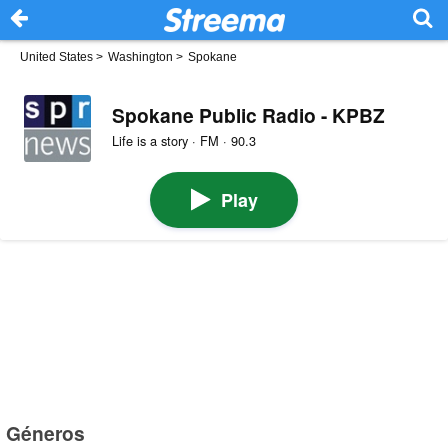
United States
>
Washington
>
Spokane
Spokane Public Radio - KPBZ
Life is a story · FM · 90.3
Play
Géneros