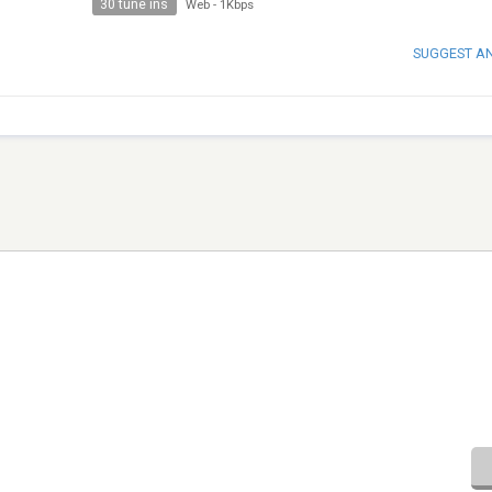
30 tune ins
Web
-
1Kbps
SUGGEST A