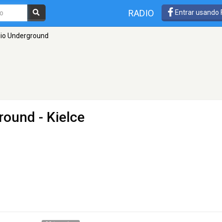
RADIO
Entrar usando
io Underground
round
- Kielce