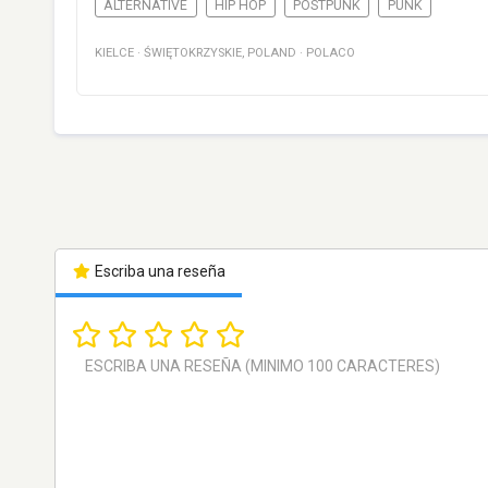
ALTERNATIVE
HIP HOP
POSTPUNK
PUNK
KIELCE
·
ŚWIĘTOKRZYSKIE
,
POLAND
·
POLACO
Escriba una reseña