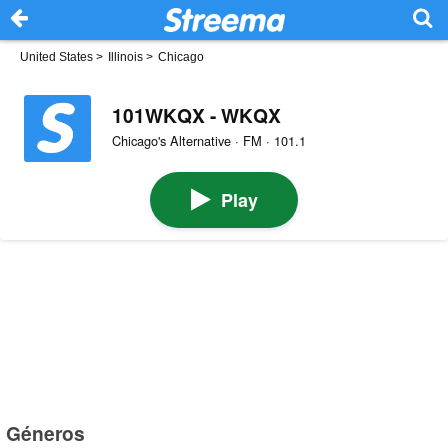
United States
>
Illinois
>
Chicago
101WKQX - WKQX
Chicago's Alternative · FM · 101.1
Play
Géneros