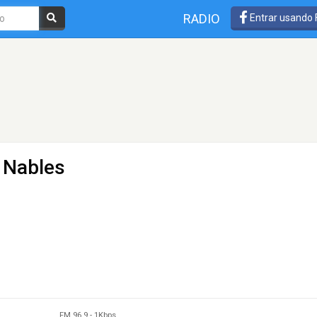
RADIO
Entrar usando
- Nables
FM 96.9
-
1Kbps