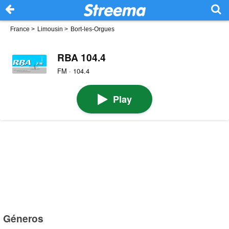
France
>
Limousin
>
Bort-les-Orgues
RBA 104.4
FM · 104.4
Play
Géneros