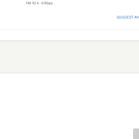
FM 92.4
-
67Kbps
SUGGEST A