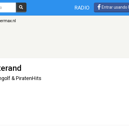
RADIO
Entrar usando
ermax.nl
terand
golf & PiratenHits