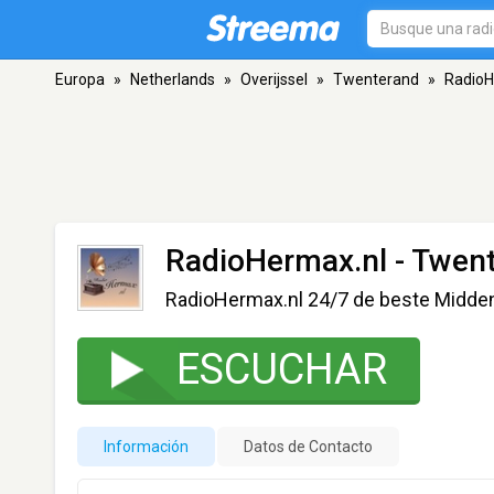
Europa
»
Netherlands
»
Overijssel
»
Twenterand
»
RadioH
RadioHermax.nl
- Twen
RadioHermax.nl 24/7 de beste Midden
ESCUCHAR
Información
Datos de Contacto