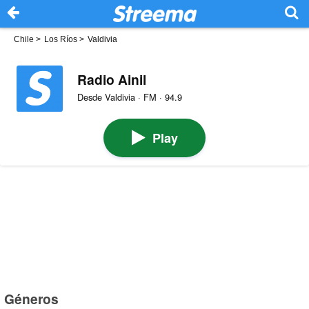
Chile
>
Los Ríos
>
Valdivia
Radio Ainil
Desde Valdivia · FM · 94.9
Play
Géneros