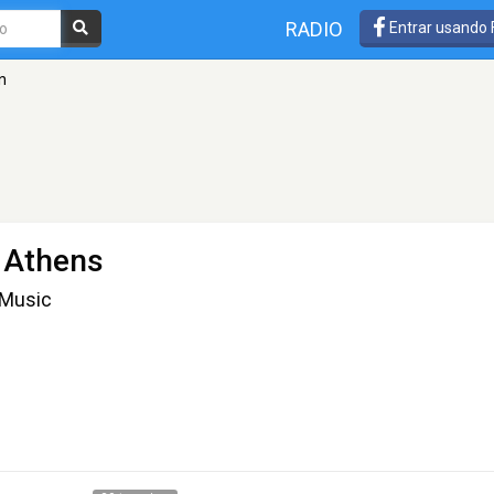
RADIO
Entrar usando
n
 Athens
 Music