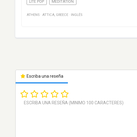
LITE POP
MEDITATION
ATHENS
·
ATTICA
,
GREECE
·
INGLÉS
Escriba una reseña