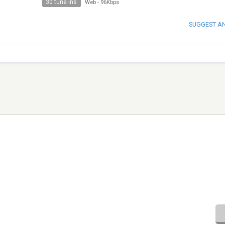
30 tune ins
Web
-
96Kbps
SUGGEST A