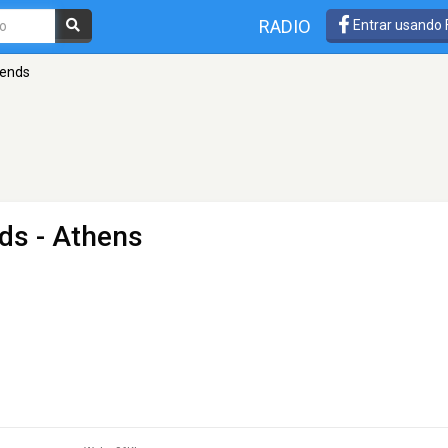
RADIO
Entrar usando
gends
nds
- Athens