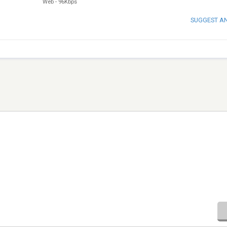
Web
-
96Kbps
SUGGEST A