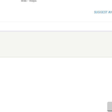
Web
-
1Kbps
SUGGEST A