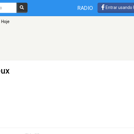
RADIO
Entrar usando
l Hoje
eux