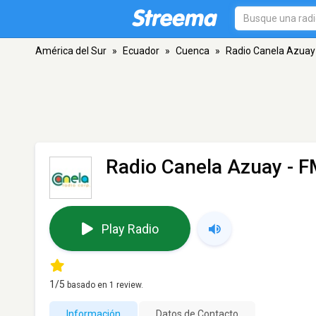
América del Sur
»
Ecuador
»
Cuenca
»
Radio Canela Azuay
Radio Canela Azuay
- F
Play Radio
1
/5
basado en
1
review.
Información
Datos de Contacto