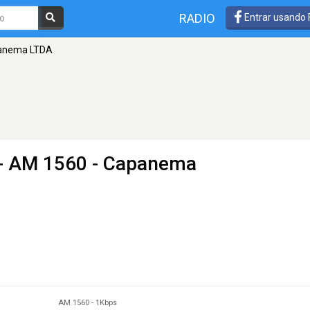
RADIO
Entrar usando
anema LTDA
- AM 1560 - Capanema
AM 1560
-
1Kbps