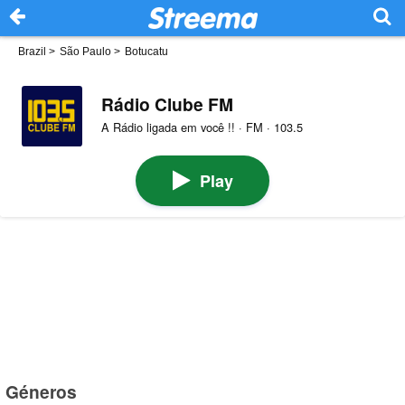
Brazil
>
São Paulo
>
Botucatu
Rádio Clube FM
A Rádio ligada em você !! · FM · 103.5
Play
Géneros