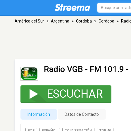
América del Sur
»
Argentina
»
Cordoba
»
Cordoba
»
Radi
Radio VGB
- FM 101.9 -
ESCUCHAR
Información
Datos de Contacto
POP
ESPAÑOL
CONVERSACIÓN
TOP 40