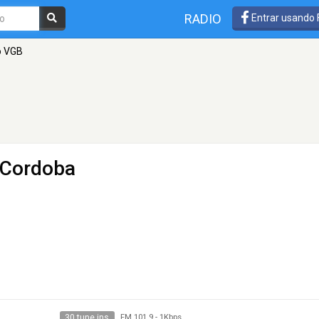
RADIO
Entrar usando
o VGB
 Cordoba
30 tune ins
FM 101.9
-
1Kbps