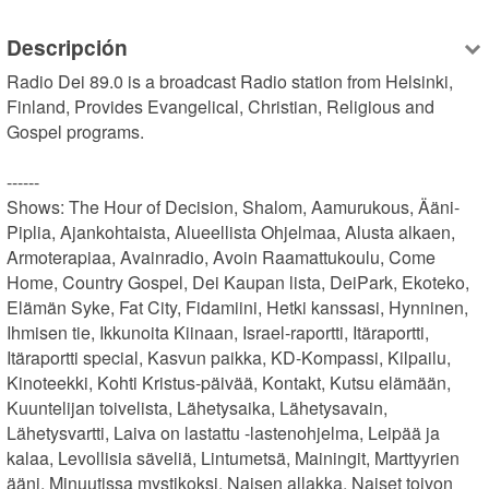
Descripción
Radio Dei 89.0 is a broadcast Radio station from Helsinki, 
Finland, Provides Evangelical, Christian, Religious and 
Gospel programs.

------

Shows: The Hour of Decision, Shalom, Aamurukous, Ääni-
Piplia, Ajankohtaista, Alueellista Ohjelmaa, Alusta alkaen, 
Armoterapiaa, Avainradio, Avoin Raamattukoulu, Come 
Home, Country Gospel, Dei Kaupan lista, DeiPark, Ekoteko, 
Elämän Syke, Fat City, Fidamiini, Hetki kanssasi, Hynninen, 
Ihmisen tie, Ikkunoita Kiinaan, Israel-raportti, Itäraportti, 
Itäraportti special, Kasvun paikka, KD-Kompassi, Kilpailu, 
Kinoteekki, Kohti Kristus-päivää, Kontakt, Kutsu elämään, 
Kuuntelijan toivelista, Lähetysaika, Lähetysavain, 
Lähetysvartti, Laiva on lastattu -lastenohjelma, Leipää ja 
kalaa, Levollisia säveliä, Lintumetsä, Mainingit, Marttyyrien 
ääni, Minuutissa mystikoksi, Naisen allakka, Naiset toivon 