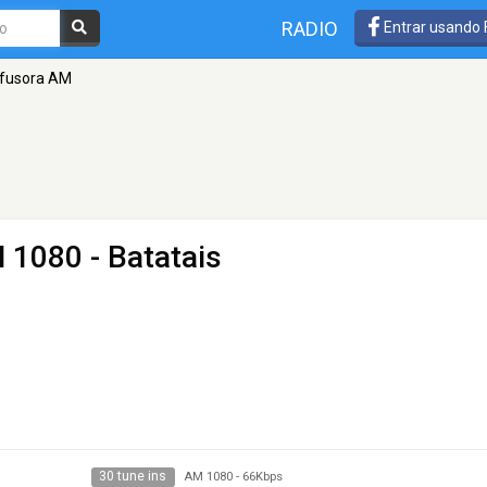
RADIO
Entrar usando
ifusora AM
 1080 - Batatais
30 tune ins
AM 1080
-
66Kbps