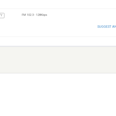
FM 102.3
-
128Kbps
TY
SUGGEST A