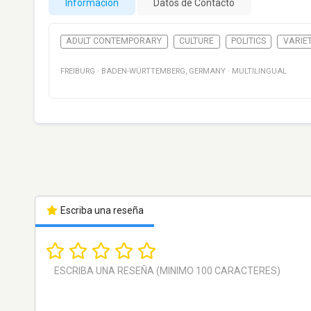
Información
Datos de Contacto
ADULT CONTEMPORARY
CULTURE
POLITICS
VARIE
FREIBURG
·
BADEN-WÜRTTEMBERG
,
GERMANY
·
MULTILINGUAL
Escriba una reseña