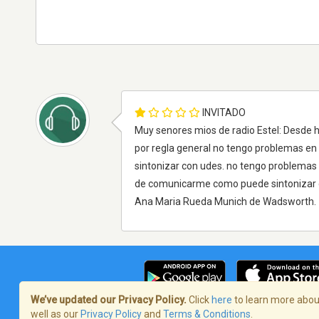
INVITADO
Muy senores mios de radio Estel: Desde ho
por regla general no tengo problemas en
sintonizar con udes. no tengo problemas 
de comunicarme como puede sintonizar 
Ana Maria Rueda Munich de Wadsworth.
We’ve updated our Privacy Policy.
Click
here
to learn more about
well as our
Privacy Policy
and
Terms & Conditions
.
Términos de servicio
/
Política de priva