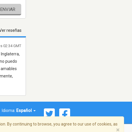
ENVIAR
Ver reseñas
las 02:34 GMT
Inglaterra,
 no puedo
n amables
amente,
Idioma:
Español
on. By continuing to browse, you agree to our use of cookies, as
×
ema, Inc. Todos los derechos reservados