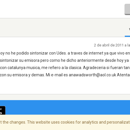
2 de abril de 2011 a 
y no he podido sintonizar con Udes. a traves de internet ya que vivo en 
 sintonizar su emisora pero como he dicho anteriormente desde hoy ya
con catalunya musica, me refiero a la clasica. Agradeceria si fueran ta
con su emisora y demas. Mi e-mail es anawadsworth@aol.co.uk Atent
 the changes. This website uses cookies for analytics and personalizati
cidad
/
Copyright Policy
/
AdChoices
© 2026 Stre