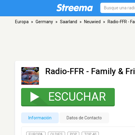
Europa
»
Germany
»
Saarland
»
Neuwied
»
Radio-FFR - Fa
Radio-FFR - Family & Fr
ESCUCHAR
Información
Datos de Contacto
EUROPA
OLDIES
POP
TOP 40