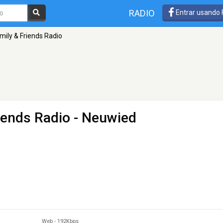
RADIO
Entrar usando
mily & Friends Radio
iends Radio
- Neuwied
Web
-
192Kbps