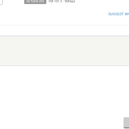
30 tune ins
N
FM 101.5
-
96Kbps
SUGGEST A