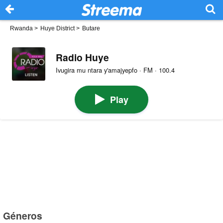
Rwanda
>
Huye District
>
Butare
Radio Huye
Ivugira mu ntara y'amajyepfo · FM · 100.4
Play
Géneros