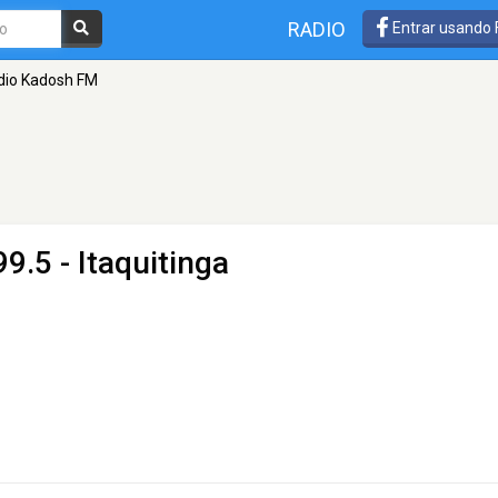
RADIO
Entrar usando
dio Kadosh FM
9.5 - Itaquitinga