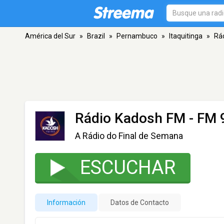
América del Sur
»
Brazil
»
Pernambuco
»
Itaquitinga
»
Rá
Rádio Kadosh FM
- FM 9
A Rádio do Final de Semana
ESCUCHAR
Información
Datos de Contacto