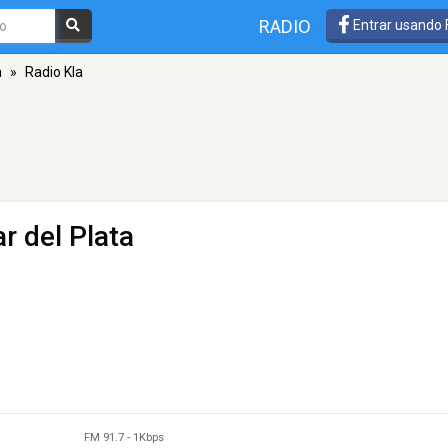
RADIO
Entrar usando
a
»
Radio Kla
r del Plata
FM 91.7
-
1Kbps