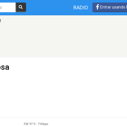
RADIO
Entrar usando
Q
osa
FM 97.9
-
71Kbps