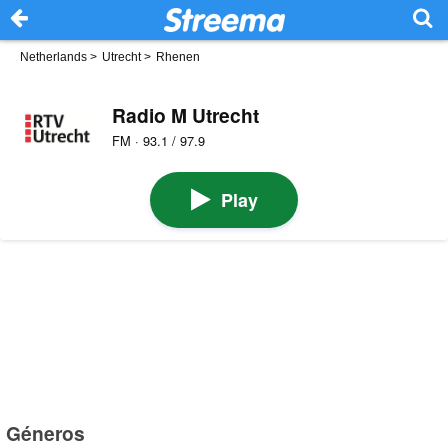
Netherlands
>
Utrecht
>
Rhenen
Radio M Utrecht
FM · 93.1 / 97.9
Play
Géneros