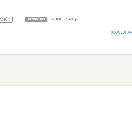
30 tune ins
ACIÓN
FM 100.3
-
192Kbps
SUGGEST A