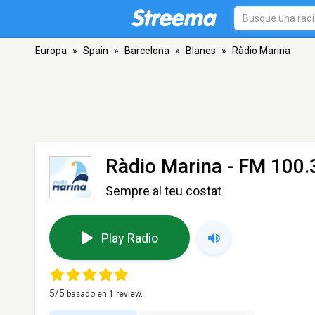
Europa
»
Spain
»
Barcelona
»
Blanes
»
Ràdio Marina
Ràdio Marina
- FM 100.3
Sempre al teu costat
Play Radio
5
/5
basado en
1
review.