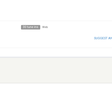
30 tune ins
Web
SUGGEST A