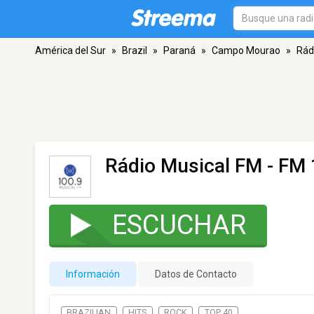
América del Sur
»
Brazil
»
Paraná
»
Campo Mourao
»
Rád
Rádio Musical FM
- FM 
ESCUCHAR
Información
Datos de Contacto
BRAZILIAN
HITS
ROCK
TOP 40