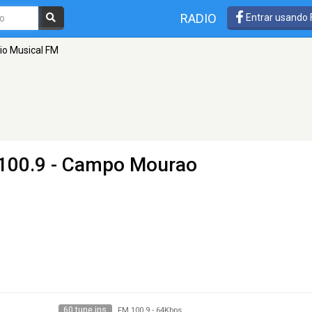
RADIO
Entrar usando
io Musical FM
100.9 - Campo Mourao
60 tune ins
FM 100.9
-
64Kbps