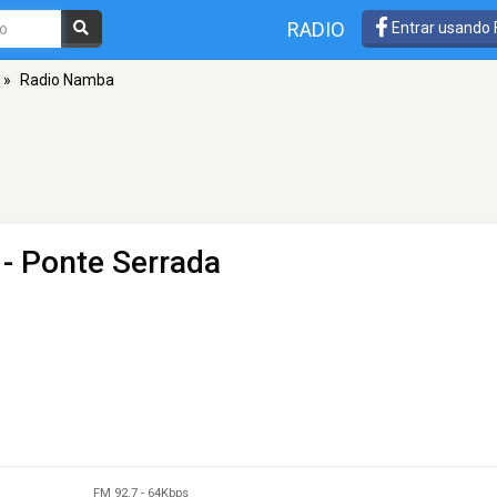
RADIO
Entrar usando
»
Radio Namba
 - Ponte Serrada
FM 92.7
-
64Kbps