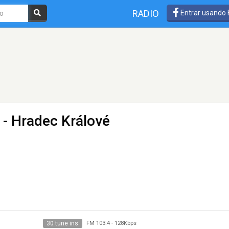
RADIO
Entrar usando
 - Hradec Králové
30 tune ins
FM 103.4
-
128Kbps