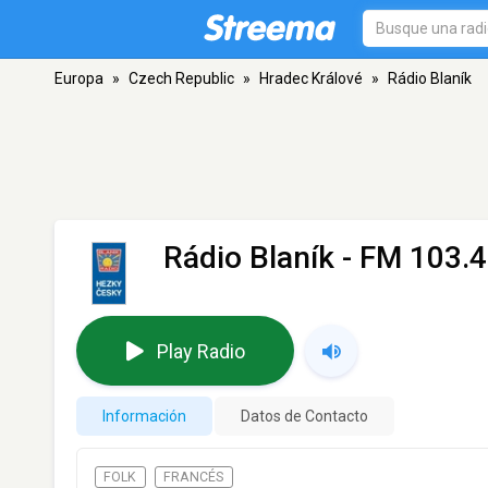
Europa
»
Czech Republic
»
Hradec Králové
»
Rádio Blaník
Rádio Blaník
- FM 103.4
Play Radio
Información
Datos de Contacto
FOLK
FRANCÉS