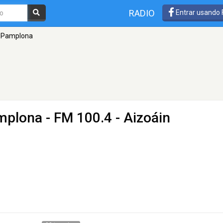
RADIO
Entrar usando
o Pamplona
mplona
- FM 100.4 - Aizoáin