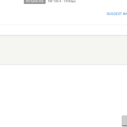
90 tune ins
FM 100.4
-
131Kbps
SUGGEST A