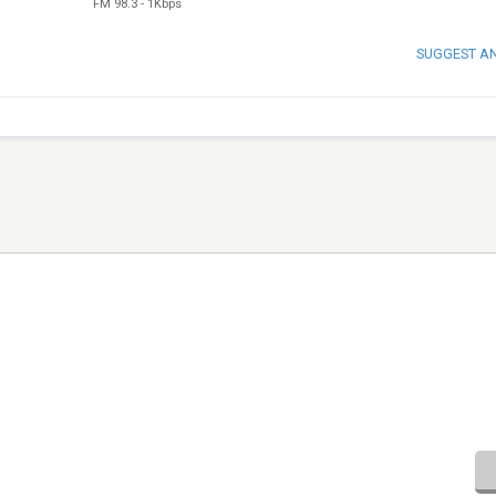
FM 98.3
-
1Kbps
SUGGEST A