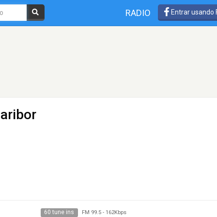
RADIO
Entrar usando
aribor
60 tune ins
FM 99.5
-
162Kbps