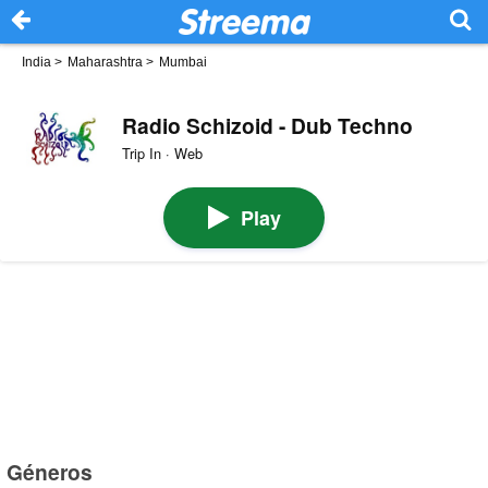
India
>
Maharashtra
>
Mumbai
Radio Schizoid - Dub Techno
Trip In · Web
Play
Géneros