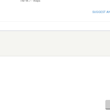
FM 94.7
-
1Kbps
SUGGEST A