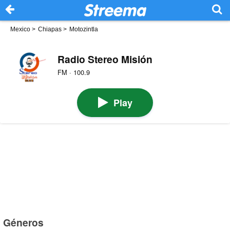
Mexico
>
Chiapas
>
Motozintla
Radio Stereo Misión
FM · 100.9
Play
Géneros