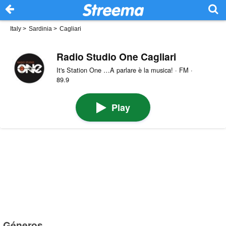
Italy
>
Sardinia
>
Cagliari
Radio Studio One Cagliari
It's Station One …A parlare è la musica! · FM ·
89.9
Play
Géneros