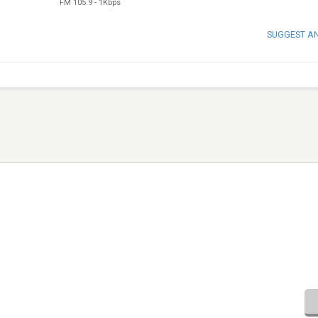
FM 105.9
-
1Kbps
SUGGEST A