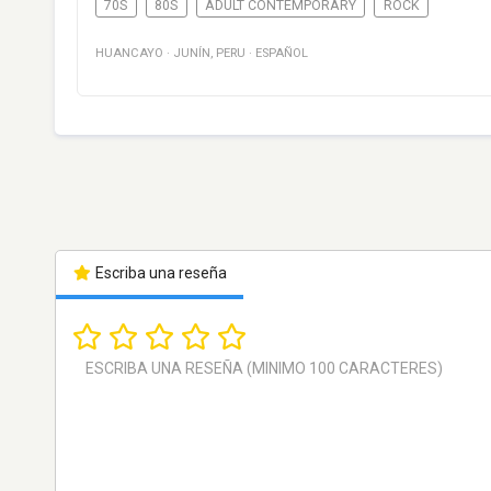
70S
80S
ADULT CONTEMPORARY
ROCK
HUANCAYO
·
JUNÍN
,
PERU
·
ESPAÑOL
Escriba una reseña