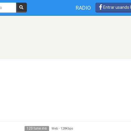
RADIO
Entrar usando
120 tune ins
Web
-
128Kbps