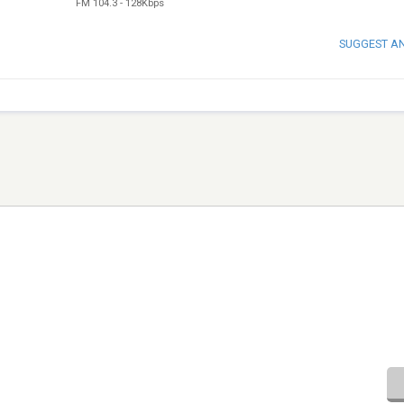
FM 104.3
-
128Kbps
SUGGEST A