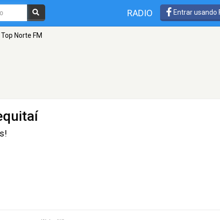
RADIO
Entrar usando
 Top Norte FM
equitaí
s!