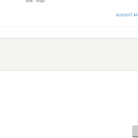
Web
-
1Kbps
SUGGEST A