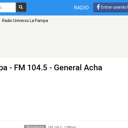
RADIO
Entrar usando
Radio Universo La Pampa
pa
- FM 104.5 - General Acha
30 tune ins
FM 104.5
-
128Kbps