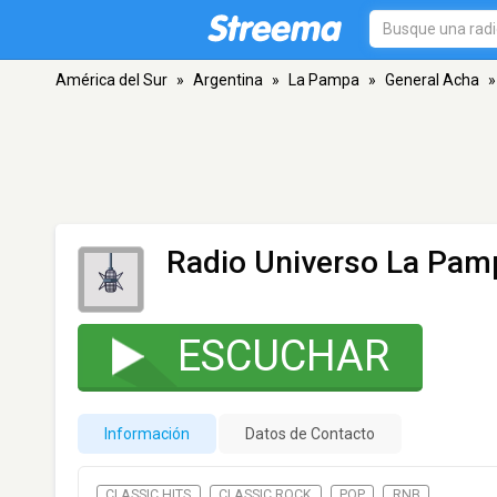
América del Sur
»
Argentina
»
La Pampa
»
General Acha
»
Radio Universo La Pam
ESCUCHAR
Información
Datos de Contacto
CLASSIC HITS
CLASSIC ROCK
POP
RNB